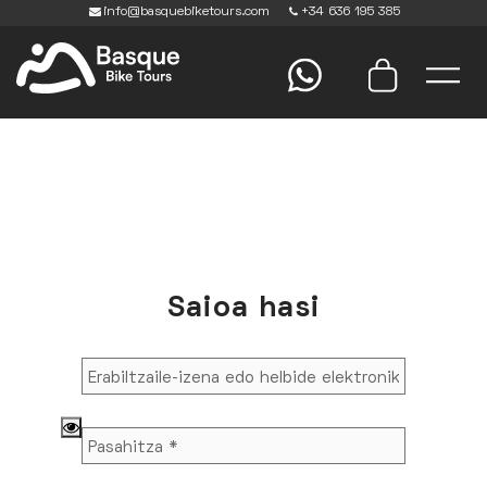
info@basquebiketours.com
+34 636 195 385
Saioa hasi