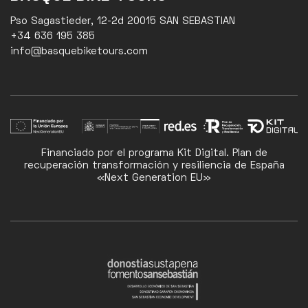
Pso Sagastieder, 12-2d 20015 SAN SEBASTIAN
+34 636 195 385
info@basquebiketours.com
Financiado por el programa Kit Digital. Plan de
recuperación transformación y resiliencia de España
«Next Generation EU»