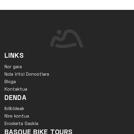
LINKS
Nor gara
Nola iritsi Donostiara
Bloga
Kontaktua
DENDA
Ibilbideak
Nire kontua
Erosketa Saskia
BASQUE BIKE TOURS