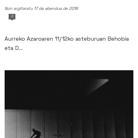
Non argitaratu 17 de abendua de 2018
0
Aurreko Azaroaren 11/12ko asteburuan Behobia
eta D...