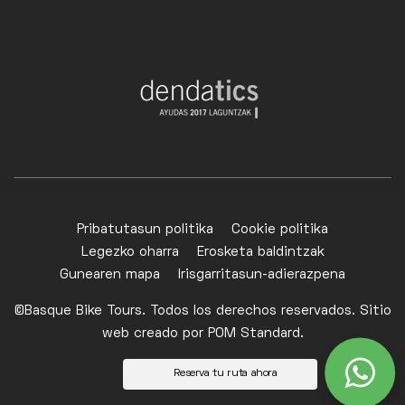
Pribatutasun politika
Cookie politika
Legezko oharra
Erosketa baldintzak
Gunearen mapa
Irisgarritasun-adierazpena
©Basque Bike Tours. Todos los derechos reservados. Sitio
web creado por
POM Standard
.
Reserva tu ruta ahora