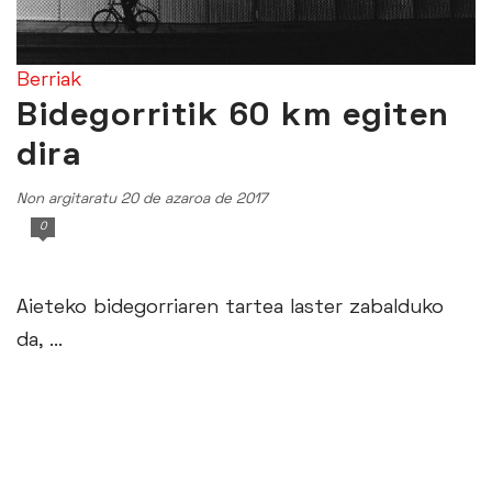
Berriak
Bidegorritik 60 km egiten
dira
Non argitaratu 20 de azaroa de 2017
0
Aieteko bidegorriaren tartea laster zabalduko
da, ...