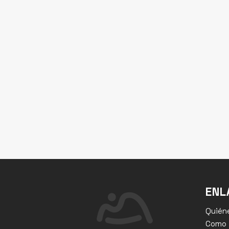
ENL
Quién
Como l