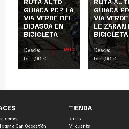
RUTA AUTO
RUTA AUT
GUIADA POR LA
GUIADA PO
VIA VERDE DEL
VIA VERDE
BIDASOA EN
LEIZARAN
BICICLETA
BICICLETA
Descúbrela
Desde:
Desde:
500,00
€
550,00
€
ACES
TIENDA
es somos
Rutas
legar a San Sebastián
Mi cuenta